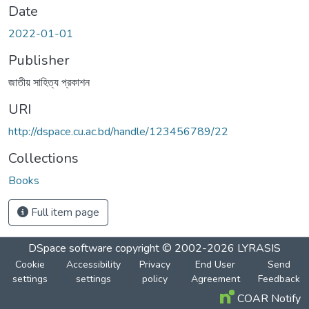
Date
2022-01-01
Publisher
জাতীয় সাহিত্য প্রকাশন
URI
http://dspace.cu.ac.bd/handle/123456789/22
Collections
Books
Full item page
DSpace software
copyright © 2002-2026
LYRASIS
Cookie
Accessibility
Privacy
End User
Send
settings
settings
policy
Agreement
Feedback
COAR Notify